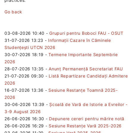
practices.
Go back
03-08-2026 10:40
-
Grupuri pentru Boboci FAU - OSUT
31-07-2026 13:23
-
Informații Cazare în Căminele
Studențești UTCN 2026
30-07-2026 18:19
-
Termene Importante Septembrie
2026
28-07-2026 13:35
-
Anunț Permanență Secretariat FAU
21-07-2026 09:30
-
Listă Repartizare Candidați Admitere
2026
16-07-2026 13:36
-
Sesiune Restanțe Toamnă 2025-
2026
30-06-2026 13:39
-
Școală de Vară de Istorie a Evreilor -
3-9 August 2026
26-06-2026 16:30
-
Depunere cereri pentru mărire notă
26-06-2026 16:29
-
Sesiune Restanțe Vară 2025-2026
03-06-2026 11:20
-
Sesiune Vară 2025-2026